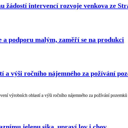
mu žádostí intervencí rozvoje venkova ze St
e a podporu malým, zaměří se na produkci
tí a výši ročního nájemného za požívání poz
ovení výrobních oblastí a výši ročního nájemného za požívání pozemků
znímu jelenu sika, upraví lov i chov