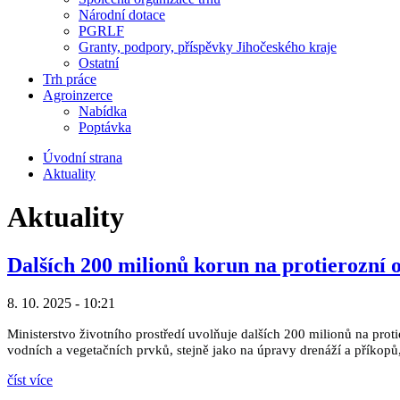
Národní dotace
PGRLF
Granty, podpory, příspěvky Jihočeského kraje
Ostatní
Trh práce
Agroinzerce
Nabídka
Poptávka
Úvodní strana
Aktuality
Aktuality
Dalších 200 milionů korun na protierozní 
8. 10. 2025 - 10:21
Ministerstvo životního prostředí uvolňuje dalších 200 milionů na prot
vodních a vegetačních prvků, stejně jako na úpravy drenáží a příkopů,
číst více