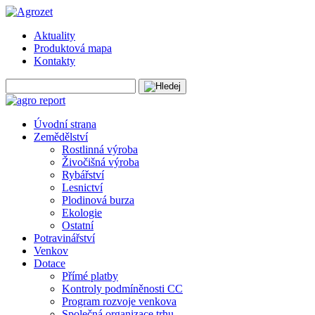
Aktuality
Produktová mapa
Kontakty
Úvodní strana
Zemědělství
Rostlinná výroba
Živočišná výroba
Rybářství
Lesnictví
Plodinová burza
Ekologie
Ostatní
Potravinářství
Venkov
Dotace
Přímé platby
Kontroly podmíněnosti CC
Program rozvoje venkova
Společná organizace trhu