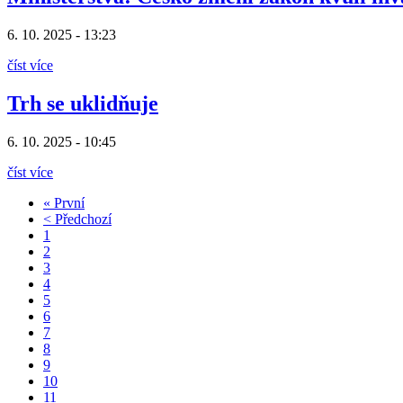
6. 10. 2025 - 13:23
číst více
Trh se uklidňuje
6. 10. 2025 - 10:45
číst více
« První
< Předchozí
1
2
3
4
5
6
7
8
9
10
11