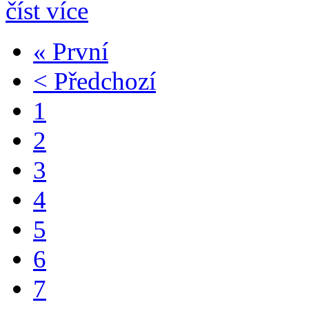
číst více
« První
< Předchozí
1
2
3
4
5
6
7