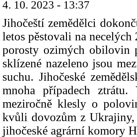
4. 10. 2023 - 13:37
Jihočeští zemědělci dokonču
letos pěstovali na necelých
porosty ozimých obilovin p
sklízené nazeleno jsou mezi
suchu. Jihočeské zeměděls
mnoha případech ztrátu. 
meziročně klesly o polovi
kvůli dovozům z Ukrajiny, 
jihočeské agrární komory H