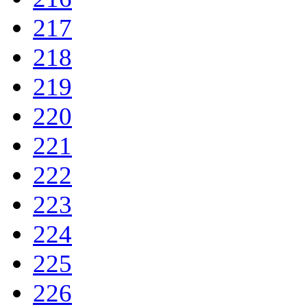
217
218
219
220
221
222
223
224
225
226