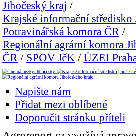
Jihočeský kraj
/
Krajské informační středisko
Potravinářská komora ČR
/
Regionální agrární komora Ji
ČR
/
SPOV JčK
/
ÚZEI Prah
Napište nám
Přidat mezi oblíbené
Doporučit stránku příteli
Agroreport.cz využívá zpravo