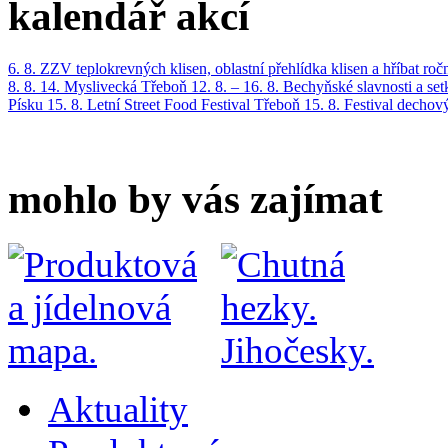
kalendář akcí
6. 8.
ZZV teplokrevných klisen, oblastní přehlídka klisen a hříbat roč
8. 8.
14. Myslivecká Třeboň
12. 8. – 16. 8.
Bechyňské slavnosti a se
Písku
15. 8.
Letní Street Food Festival Třeboň
15. 8.
Festival dechov
mohlo by vás zajímat
Aktuality