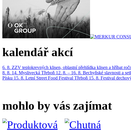
kalendář akcí
6. 8.
ZZV teplokrevných klisen, oblastní přehlídka klisen a hříbat roč
8. 8.
14. Myslivecká Třeboň
12. 8. – 16. 8.
Bechyňské slavnosti a se
Písku
15. 8.
Letní Street Food Festival Třeboň
15. 8.
Festival dechov
mohlo by vás zajímat