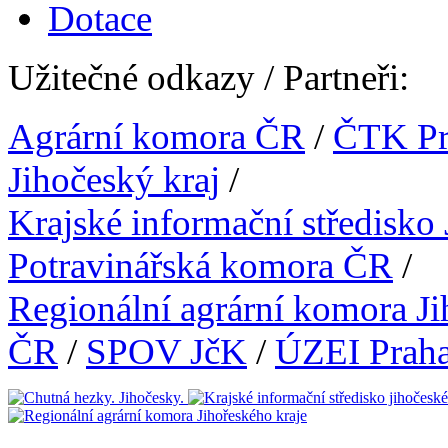
Dotace
Užitečné odkazy / Partneři:
Agrární komora ČR
/
ČTK Pr
Jihočeský kraj
/
Krajské informační středisko
Potravinářská komora ČR
/
Regionální agrární komora Ji
ČR
/
SPOV JčK
/
ÚZEI Prah