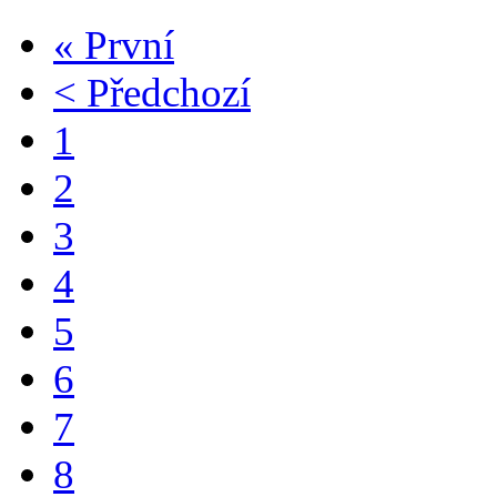
« První
< Předchozí
1
2
3
4
5
6
7
8